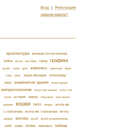
Вход
|
Регистрация
забыли пароль?
архитектура
великая отечественная
графика
война
город
весна
выставка
живопись
грузия
гурия
дети
животные
жорж
заури абуладзе
зеленоград
сёра
закат
знаменитые здания
зима
иллюстрация
импрессионизм
искусство польши
искусство
история
кавказ
чехии
клод моне
константин
кошки
лето
мгхпа им.
коровин
лондон
с.строганова
мгхпа им. строганова
мгхпу
москва
модерн
музей
музей рукавишникова
осень
пейзаж
небо
озеро
павловск