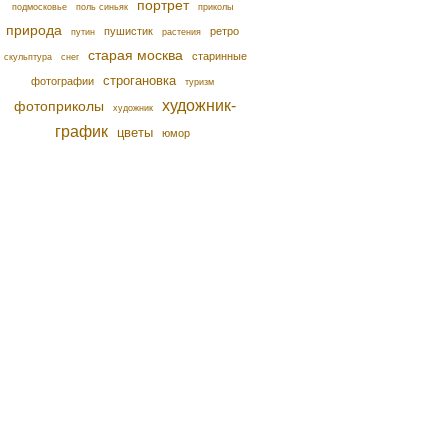
портрет
подмосковье
поль синьяк
приколы
природа
пушистик
ретро
путин
растения
старая москва
старинные
скульптура
снег
строгановка
фотографии
туризм
художник-
фотоприколы
художник
график
цветы
юмор