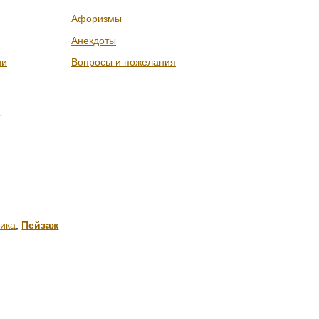
Афоризмы
Анекдоты
ии
Вопросы и пожелания
м
ника
,
Пейзаж