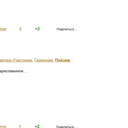
+2
йник
0
Поделиться…
о)
втора-Участника
,
Гармония
,
Пейзаж
арисованное...
+2
йник
0
Поделиться…