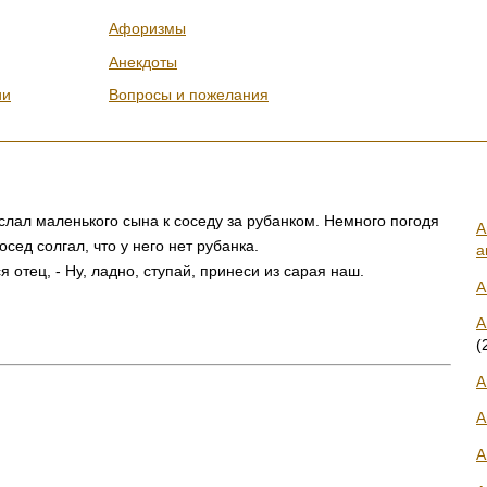
Афоризмы
Анекдоты
ии
Вопросы и пожелания
лал маленького сына к соседу за рубанком. Немного погодя
А
сед солгал, что у него нет рубанка.
а
 отец, - Ну, ладно, ступай, принеси из сарая наш.
А
А
(
А
А
А