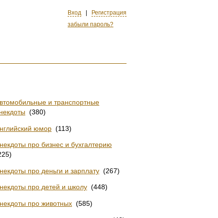
Вход
|
Регистрация
забыли пароль?
втомобильные и транcпортные
некдоты
(380)
нглийский юмор
(113)
некдоты про бизнес и бухгалтерию
225)
некдоты про деньги и зарплату
(267)
некдоты про детей и школу
(448)
некдоты про животных
(585)