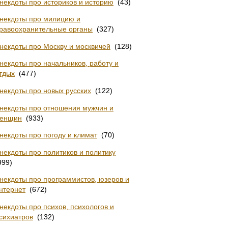
некдоты про историков и историю
(43)
некдоты про милицию и
равоохранительные органы
(327)
некдоты про Москву и москвичей
(128)
некдоты про начальников, работу и
тдых
(477)
некдоты про новых русских
(122)
некдоты про отношения мужчин и
енщин
(933)
некдоты про погоду и климат
(70)
некдоты про политиков и политику
999)
некдоты про программистов, юзеров и
нтернет
(672)
некдоты про психов, психологов и
сихиатров
(132)